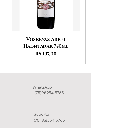
Voskevaz Areni
Haghtanak 750ml
Preço
R$ 197,00
WhatsApp
(75)98254-5765
Suporte
(75) 9.8254-5765