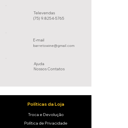
Televendas
(75) 9.8254-5765
E-mail
barretowine@gmail.com
Ajuda
Nossos Conta
tos
Políticas da Loja
Troca e Devolução
Política de Privacidade