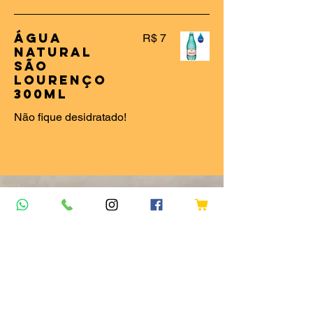
Água
R$ 7
Natural
São
Lourenço
300ml
Não fique desidratado!
WhatsApp
(75)98254-5765
Suporte
(75) 9.8254-5765