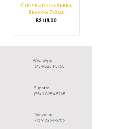
Convento da Serra
Aldeias das Ser
Reserva 750ml
Preço
R$ 118,00
WhatsApp
(75)98254-5765
Suporte
(75) 9.8254-5765
Televendas
(75) 9.8254-5765