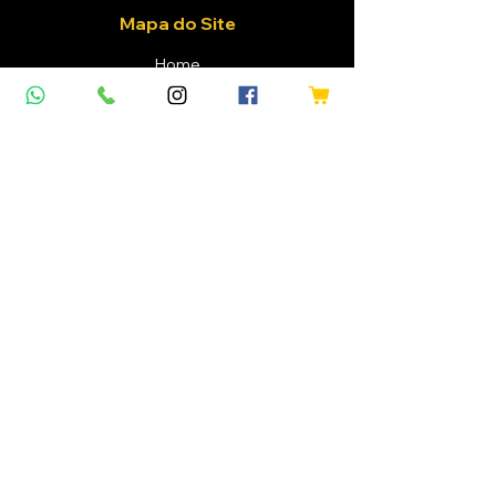
Mapa do Site
Home
Vinhos
Confraria
Eventos
Sobre Nós
Blog
Cliente
Login / Registre-se
Meus Pedidos
Lista de Desejo
Minha Carteira
Contato