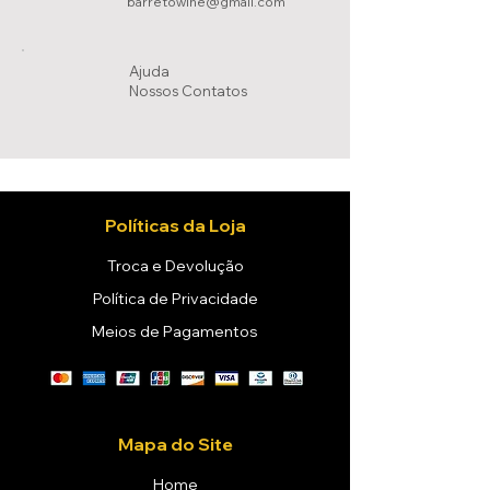
barretowine@gmail.com
Ajuda
Nossos Conta
tos
Políticas da Loja
Troca e Devolução
Política de Privacidade
Meios de Pagamentos
Mapa do Site
Home