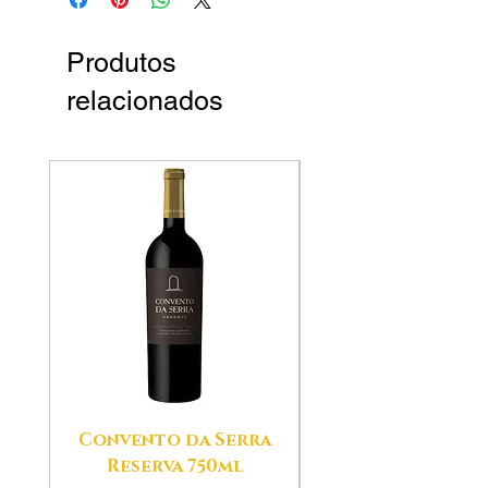
Produtos
relacionados
Convento da Serra
Aldeias das Ser
Reserva 750ml