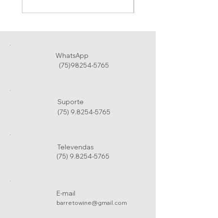
WhatsApp
(75)98254-5765
Suporte
(75) 9.8254-5765
Televendas
(75) 9.8254-5765
E-mail
barretowine@gmail.com