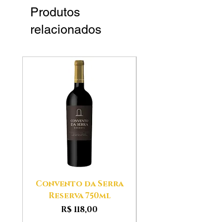
Produtos
relacionados
Convento da Serra
Aldeias das Ser
Reserva 750ml
Preço
R$ 118,00