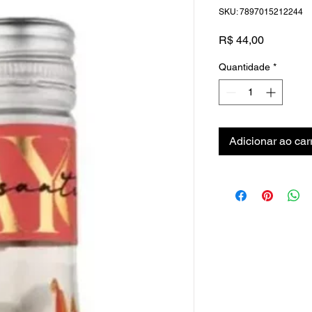
SKU: 7897015212244
Preço
R$ 44,00
Quantidade
*
Adicionar ao car