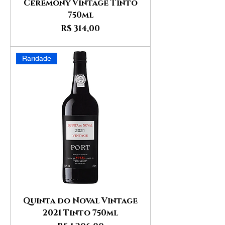
Ceremony Vintage Tinto
750ml
Preço
R$ 314,00
Raridade
Quinta do Noval Vintage
2021 Tinto 750ml