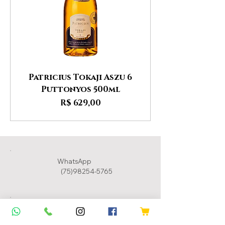
Patricius Tokaji Aszu 6
Puttonyos 500ml
Preço
R$ 629,00
WhatsApp
(75)98254-5765
Suporte
(75) 9.8254-5765