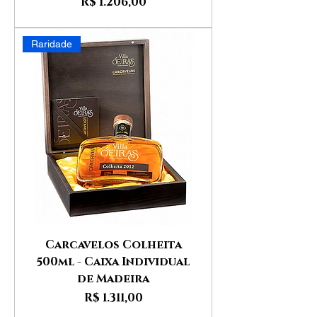
Preço
R$ 1.206,00
Raridade
Carcavelos Colheita
500ml - Caixa Individual
de Madeira
Preço
R$ 1.311,00