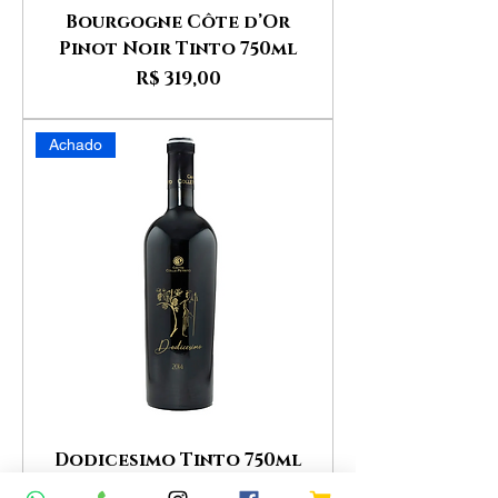
Bourgogne Côte d’Or
Pinot Noir Tinto 750ml
Preço
R$ 319,00
Achado
Dodicesimo Tinto 750ml
Preço
R$ 699,00