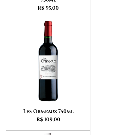
750ml
Preço
R$ 95,00
Les Ormeaux 750ml
Preço
R$ 109,00