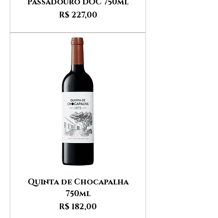
Passadouro DOC 750ml
Preço
R$ 227,00
Quinta de Chocapalha
750ml
Preço
R$ 182,00