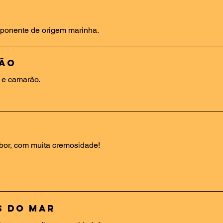
ponente de origem marinha.
rão
o e camarão.
bor, com muita cremosidade!
s do Mar