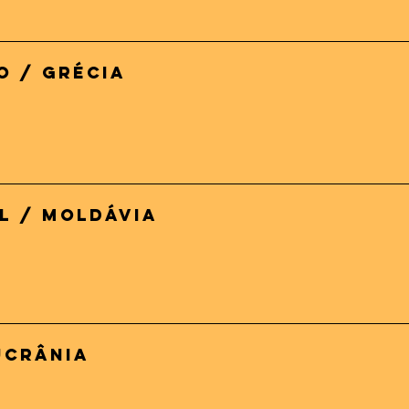
O / Grécia
Subteran / Orasul / Moldávia
 Ucrânia