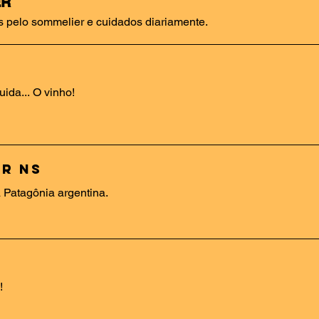
ER
s pelo sommelier e cuidados diariamente.
ida... O vinho!
r NS
Patagônia argentina.
!