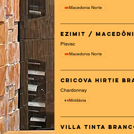
Macedonia Norte
Ezimit / Macedôn
Plavac
Macedonia Norte
Cricova Hirtie B
Chardonnay
Moldávia
Villa Tinta Branc