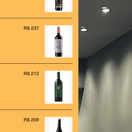
R$ 237
R$ 212
R$ 209