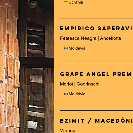
Ucrânia
Empirico Saperavi
Feteasca Neagra | Ancellotta
Moldávia
Grape Angel Premi
Merlot | Codrinschi
Moldávia
Ezimit / Macedôn
Vranec