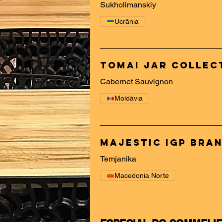
Sukholimanskiy
Ucrânia
Tomai Jar Collec
Cabernet Sauvignon
Moldávia
Majestic IGP Bra
Temjanika
Macedonia Norte