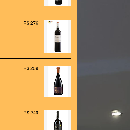
R$ 276
R$ 259
R$ 249