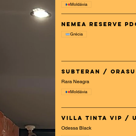
Moldávia
Nemea Reserve PD
Grécia
Rara Neagra
Moldávia
Villa Tinta Vip /
Odessa Black