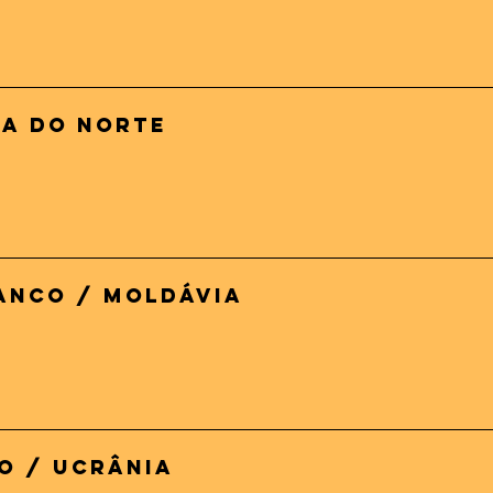
ia do Norte
ranco / Moldávia
o / Ucrânia