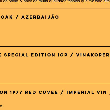
r do óbvio. Vinhos de muita qualidade técnica que faz toda dif
 Oak / Azerbaijão
 Special Edition IGP / Vinakoper
n 1977 Red Cuvee / Imperial Vin 
ra