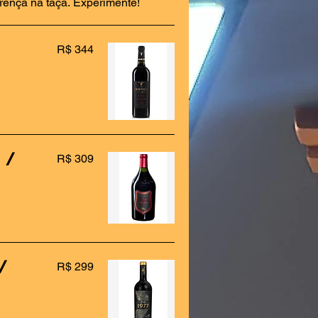
erença na taça. Experimente!
R$ 344
 /
R$ 309
/
R$ 299