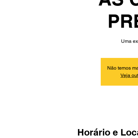
PR
Uma exp
Não temos mai
Veja ou
Horário e Loc