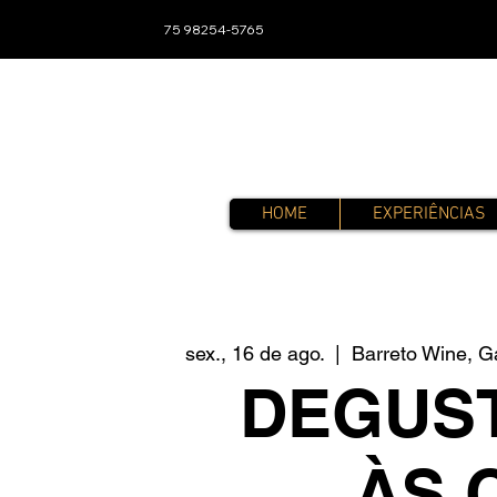
75 98254-5765
HOME
EXPERIÊNCIAS
sex., 16 de ago.
  |  
Barreto Wine, G
DEGUS
ÀS 