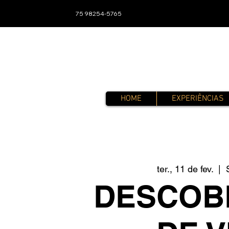
75 98254-5765
HOME
EXPERIÊNCIAS
ter., 11 de fev.
  |  
DESCOB