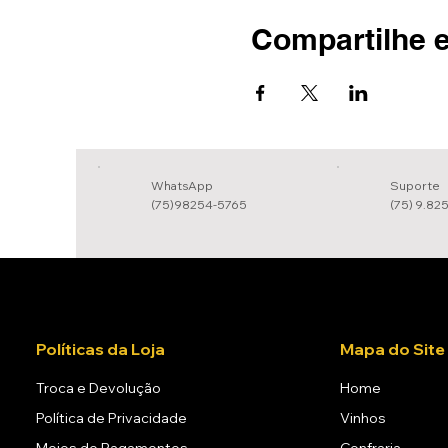
Compartilhe e
WhatsApp
Suporte
(75)98254-5765
(75) 9.82
Políticas da Loja
Mapa do Site
Troca e Devolução
Home
Política de Privacidade
Vinhos
Meios de Pagamentos
Confraria