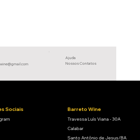
Ajuda
Nossos Conta
tos
owine@gmail.com
s Sociais
Barreto Wine
agram
Travessa Luís Viana - 30A
Calabar
Santo Antônio de Jesus/BA