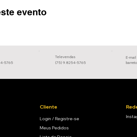
ste evento
Televendas
E-mail
54-5765
(75) 9.8254-5765
barret
Cliente
Rede
Inst
Login / Registre-se
Meus Pedidos
Lista de Desejo