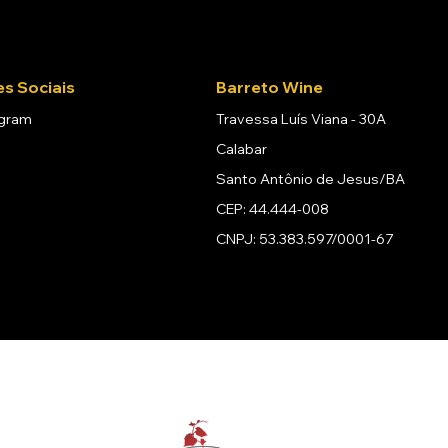
s Sociais
Barreto Wine
agram
Travessa Luís Viana - 30A
Calabar
Santo Antônio de Jesus/BA
CEP: 44.444-008
CNPJ: 53.383.597/0001-67
Se beber, não dirija.