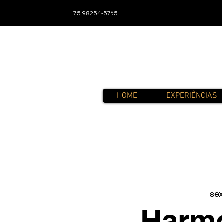
75 98254-5765
HOME
EXPERIÊNCIAS
sex
Harmo