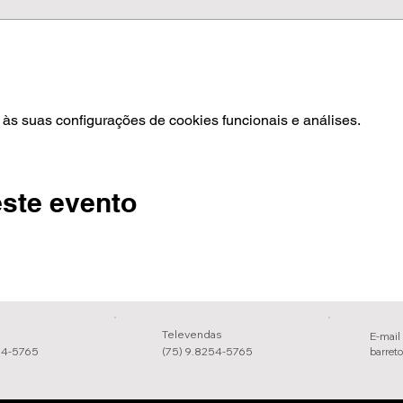
às suas configurações de cookies funcionais e análises.
ste evento
Televendas
E-mail
54-5765
(75) 9.8254-5765
barret