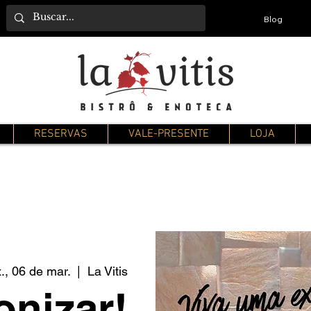
Blog
RESERVAS
VALE-PRESENTE
LOJA
., 06 de mar.
  |  
La Vitis
nizar!