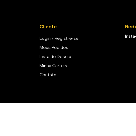
Cliente
Rede
Inst
Login / Registre-se
Meus Pedidos
Lista de Desejo
Minha Carteira
Contato
coólicas é proibida para menores de 18 anos. Aprecie com moderação. 
© 2024 Todos os direitos reservados a La Vitis - Bistrô & Enoteca.