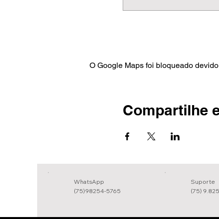
O Google Maps foi bloqueado devido 
Compartilhe e
WhatsApp
Suporte
(75)98254-5765
(75) 9.82