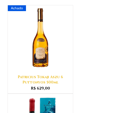
Achado
Patricius Tokaji Aszu 6
Puttonyos 500ml
Preço
R$ 629,00