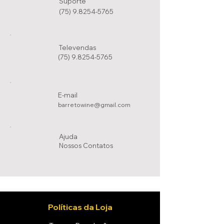
Suporte
(75) 9.8254-5765
Televendas
(75) 9.8254-5765
E-mail
barretowine@gmail.com
Ajuda
Nossos Conta
tos
Políticas da Loja