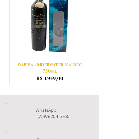
Wapisa Underwater Malbec
750ml
Preço
R$ 3.959,00
WhatsApp
(75)98254-5765