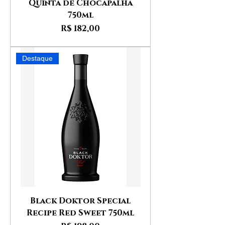
Quinta de Chocapalha
750ml
Preço
R$ 182,00
Destaque
Black Doktor Special
Recipe Red Sweet 750ml