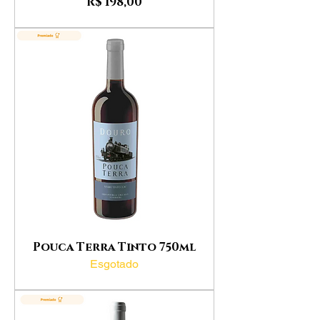
Preço
R$ 198,00
Pouca Terra Tinto 750ml
Esgotado