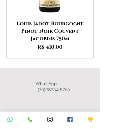
Louis Jadot Bourgogne
Pinot Noir Couvent
Jacobins 750m
Preço
R$ 410,00
WhatsApp
(75)98254-5765
Suporte
(75) 9.8254-5765