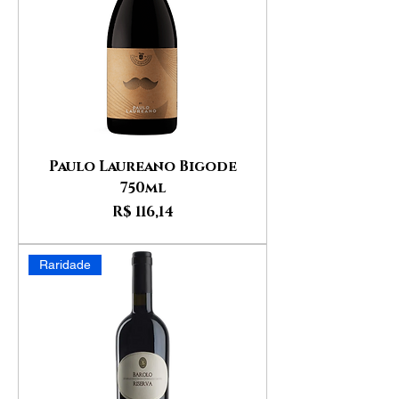
Paulo Laureano Bigode
750ml
Preço
R$ 116,14
Raridade