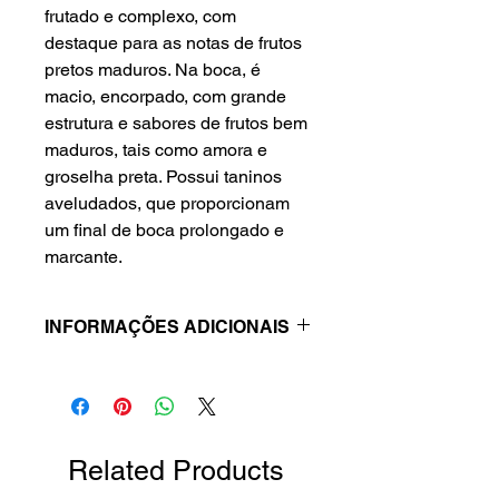
frutado e complexo, com
destaque para as notas de frutos
pretos maduros. Na boca, é
macio, encorpado, com grande
estrutura e sabores de frutos bem
maduros, tais como amora e
groselha preta. Possui taninos
aveludados, que proporcionam
um final de boca prolongado e
marcante.
INFORMAÇÕES ADICIONAIS
Tipo:
Tinto
País:
Portugal
Região:
Douro
Teor Alcoólico:
20
Related Products
Tamanho:
750ml