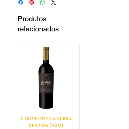
Produtos
relacionados
Convento da Serra
Aldeias das Ser
Reserva 750ml