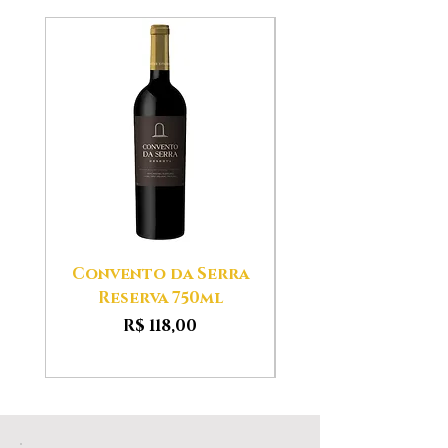
Convento da Serra
Aldeias das Ser
Reserva 750ml
Preço
R$ 118,00