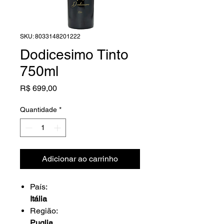
SKU: 8033148201222
Dodicesimo Tinto
750ml
Preço
R$ 699,00
Quantidade
*
Adicionar ao carrinho
País:
Itália
Região:
Puglia