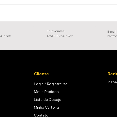
Televendas
E-mail
54-5765
(75) 9.8254-5765
barret
Cliente
Rede
Inst
Login / Registre-se
Meus Pedidos
Lista de Desejo
Minha Carteira
Contato