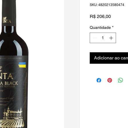
SKU: 4820213580474
Preço
R$ 206,00
Quantidade
*
Adicionar ao car