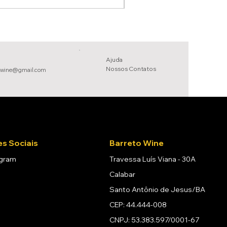
Ajuda
Nossos Conta
tos
owine@gmail.com
s Sociais
Barreto Wine
agram
Travessa Luís Viana - 30A
Calabar
Santo Antônio de Jesus/BA
CEP: 44.444-008
CNPJ: 53.383.597/0001-67