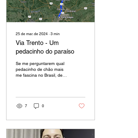
25 de mar. de 2024
∙
3
min
Via Trento - Um
pedacinho do paraíso
Se me perguntarem qual
pedacinho de chão mais
me fascina no Brasil, de
imediato lhes respondo:
Via Trento. Este lugar é um
circuito de...
7
0