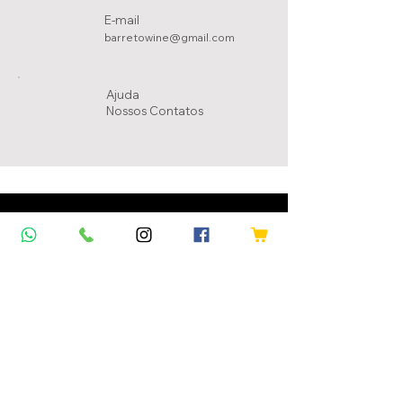
E-mail
barretowine@gmail.com
Ajuda
Nossos Conta
tos
Políticas da Loja
Troca e Devolução
Política de Privacidade
Meios de Pagamentos
Mapa do Site