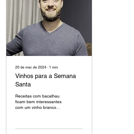
20 de mar. de 2024
∙
1
min
Vinhos para a Semana
Santa
Receitas com bacalhau
ficam bem interessantes
com um vinho branco
barricado. Mas
experimente um corte
mais encorpado com vinho
tinto...