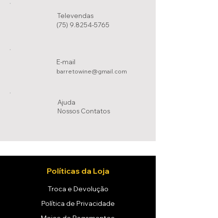
Televendas
(75) 9.8254-5765
E-mail
barretowine@gmail.com
Ajuda
Nossos Conta
tos
Políticas da Loja
Troca e Devolução
Política de Privacidade