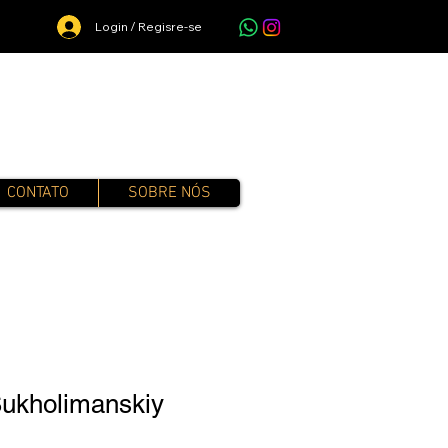
Login / Regisre-se
CONTATO
SOBRE NÓS
 Sukholimanskiy