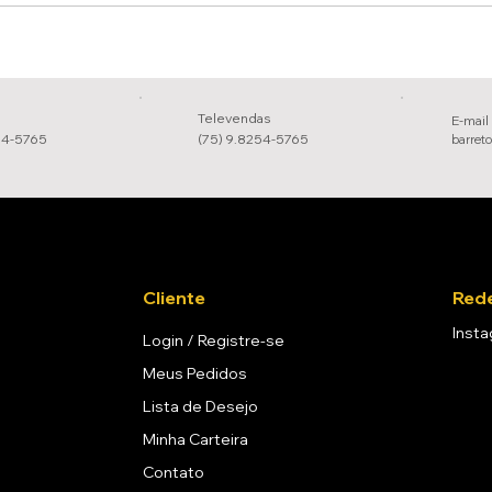
Televendas
E-mail
54-5765
(75) 9.8254-5765
barret
Cliente
Rede
Inst
Login / Registre-se
Meus Pedidos
Lista de Desejo
Minha Carteira
Contato