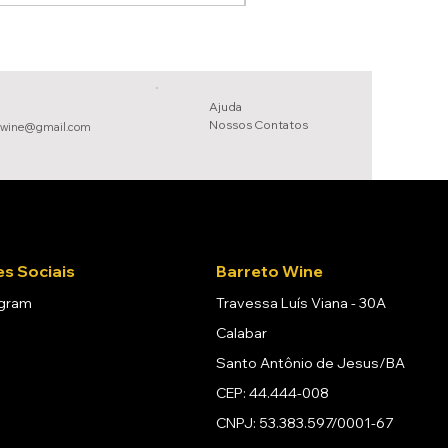
Ajuda
Nossos Conta
tos
owine@gmail.com
s Sociais
Barreto Wine
agram
Travessa Luís Viana - 30A
Calabar
Santo Antônio de Jesus/BA
CEP: 44.444-008
CNPJ: 53.383.597/0001-67