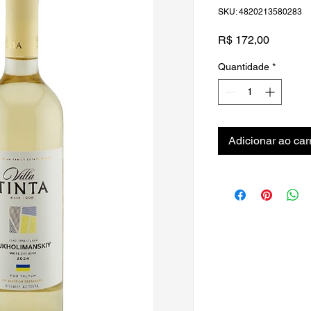
SKU: 4820213580283
Preço
R$ 172,00
Quantidade
*
Adicionar ao car