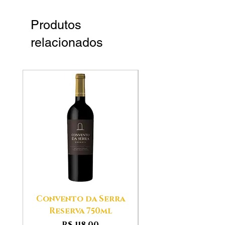
Produtos
relacionados
Convento da Serra
Aldeias das Ser
Reserva 750ml
Preço