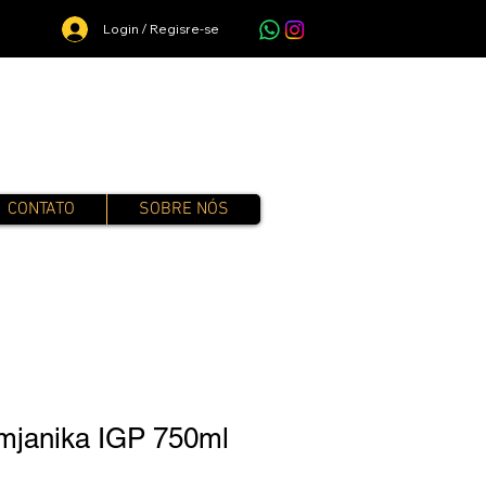
Login / Regisre-se
CONTATO
SOBRE NÓS
emjanika IGP 750ml