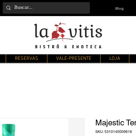
Blog
RESERVAS
VALE-PRESENTE
LOJA
Majestic T
SKU: 5310140009616