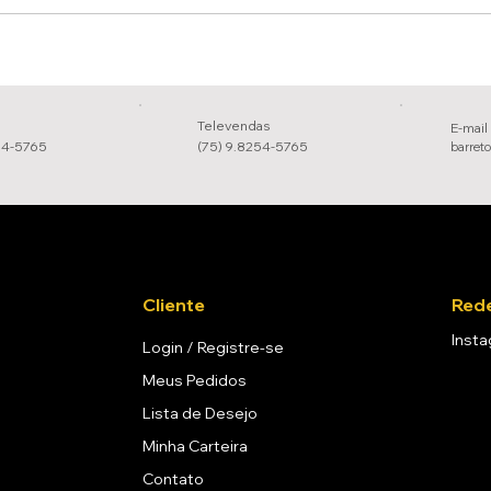
Televendas
E-mail
54-5765
(75) 9.8254-5765
barret
Cliente
Rede
Inst
Login / Registre-se
Meus Pedidos
Lista de Desejo
Minha Carteira
Contato