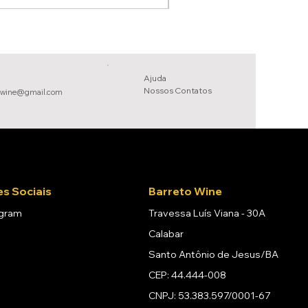
Ajuda
Nossos Conta
tos
owine@gmail.com
s Sociais
Barreto Wine
agram
Travessa Luís Viana - 30A
Calabar
Santo Antônio de Jesus/BA
CEP: 44.444-008
CNPJ: 53.383.597/0001-67