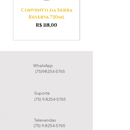
Convento da Serra
Aldeias das Ser
Reserva 750ml
Preço
R$ 118,00
WhatsApp
(75)98254-5765
Suporte
(75) 9.8254-5765
Televendas
(75) 9.8254-5765