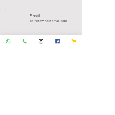
E-mail
barretowine@gmail.com
Ajuda
Nossos Conta
tos
Políticas da Loja
Troca e Devolução
Política de Privacidade
Meios de Pagamentos