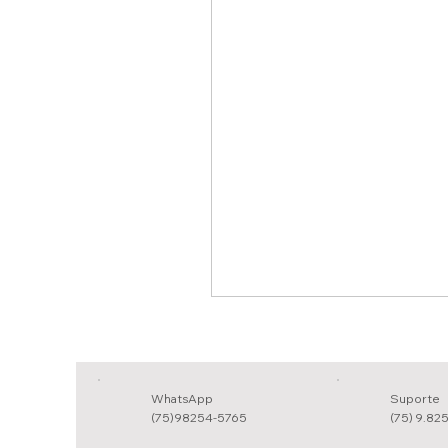
WhatsApp
Suporte
(75)98254-5765
(75) 9.82