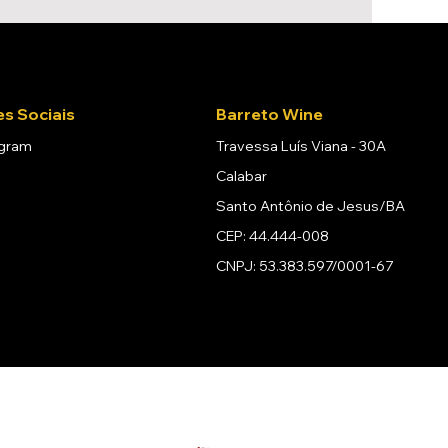
s Sociais
Barreto Wine
agram
Travessa Luís Viana - 30A
Calabar
Santo Antônio de Jesus/BA
CEP: 44.444-008
CNPJ: 53.383.597/0001-67
Se beber, não dirija.