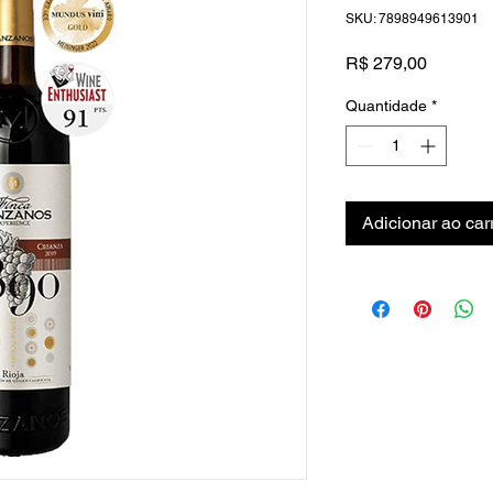
SKU: 7898949613901
Preço
R$ 279,00
Quantidade
*
Adicionar ao car