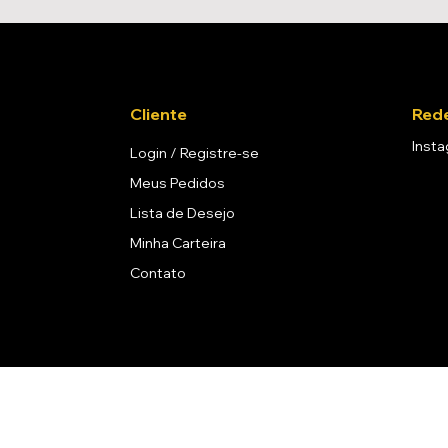
Cliente
Rede
Inst
Login / Registre-se
Meus Pedidos
Lista de Desejo
Minha Carteira
Contato
coólicas é proibida para menores de 18 anos. Aprecie com moderação. 