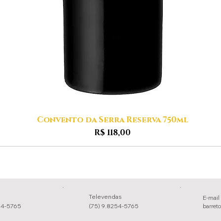
Convento da Serra Reserva 750ml
Visualização rápida
Preço
R$ 118,00
Televendas
E-mail
54-5765
(75) 9.8254-5765
barret