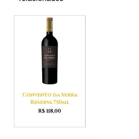
Convento da Serra
Aldeias das Ser
Reserva 750ml
Preço
R$ 118,00