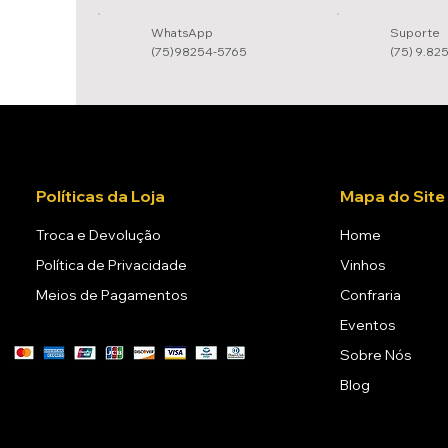
WhatsApp
Suporte
(75)98254-5765
(75) 9.82
Políticas da Loja
Mapa do Site
Troca e Devolução
Home
Política de Privacidade
Vinhos
Meios de Pagamentos
Confraria
Eventos
Sobre Nós
Blog