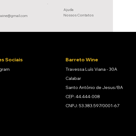
Ajuda
Nossos Conta
tos
owine@gmail.com
s Sociais
Barreto Wine
agram
Travessa Luís Viana - 30A
Calabar
Santo Antônio de Jesus/BA
CEP: 44.444-008
CNPJ: 53.383.597/0001-67