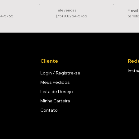
Televendas
E-mail
54-5765
(75) 9.8254-5765
barret
Cliente
Rede
Inst
Login / Registre-se
Meus Pedidos
Lista de Desejo
Minha Carteira
Contato