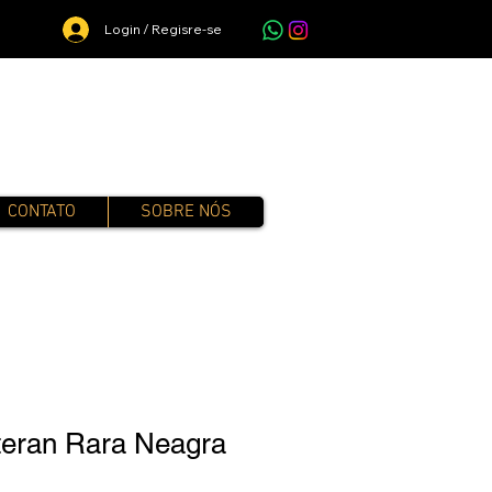
Login / Regisre-se
CONTATO
SOBRE NÓS
teran Rara Neagra