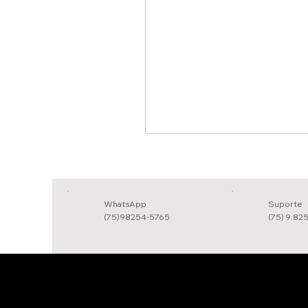
WhatsApp
Suporte
(75)98254-5765
(75) 9.82