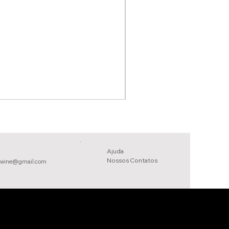
Ajuda
Nossos Conta
tos
owine@gmail.com