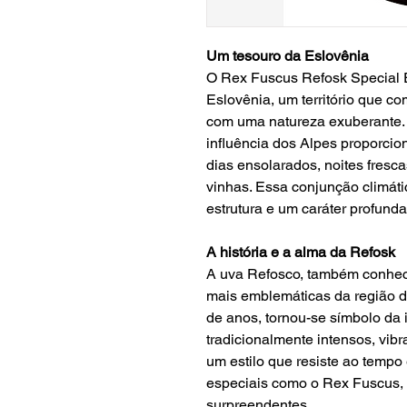
Um tesouro da Eslovênia
O Rex Fuscus Refosk Special E
Eslovênia, um território que co
com uma natureza exuberante. 
influência dos Alpes proporci
dias ensolarados, noites fresc
vinhas. Essa conjunção climátic
estrutura e um caráter profunda
A história e a alma da Refosk
A uva Refosco, também conhec
mais emblemáticas da região de
de anos, tornou-se símbolo da
tradicionalmente intensos, vib
um estilo que resiste ao temp
especiais como o Rex Fuscus, 
surpreendentes.