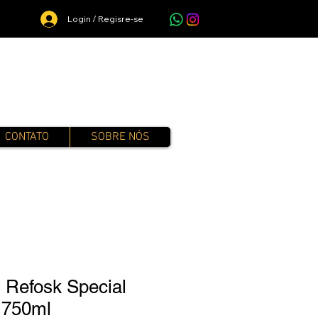
Login / Regisre-se
CONTATO
SOBRE NÓS
 Refosk Special
 750ml