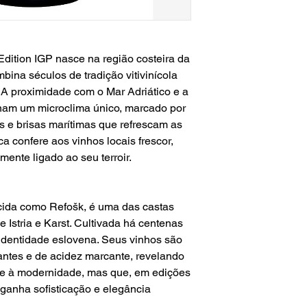
dition IGP nasce na região costeira da
mbina séculos de tradição vitivinícola
A proximidade com o Mar Adriático e a
onam um microclima único, marcado por
as e brisas marítimas que refrescam as
a confere aos vinhos locais frescor,
mente ligado ao seu terroir.
ida como Refošk, é uma das castas
 Istria e Karst. Cultivada há centenas
 identidade eslovena. Seus vinhos são
rantes e de acidez marcante, revelando
o e à modernidade, mas que, em edições
ganha sofisticação e elegância