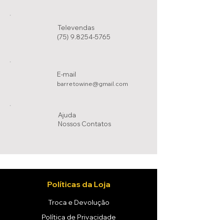
Televendas
(75) 9.8254-5765
E-mail
barretowine@gmail.com
Ajuda
Nossos Conta
tos
Políticas da Loja
Troca e Devolução
Política de Privacidade