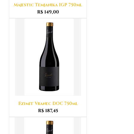
Majestic Temjanika IGP 750ml
Preço
R$ 149,00
Ezimit Vranec DOC 750ml
Preço
R$ 187,45