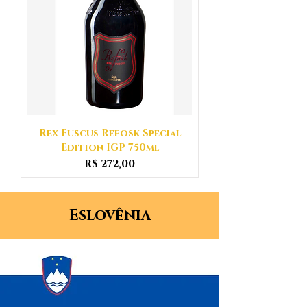
Rex Fuscus Refosk Special
Edition IGP 750ml
Preço
R$ 272,00
Eslovênia