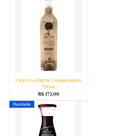
Cricova Hirtie Chardonnay
750ml
Preço
R$ 173,00
Raridade