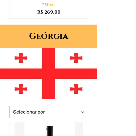
750ml
Preço
R$ 269,00
Geórgia