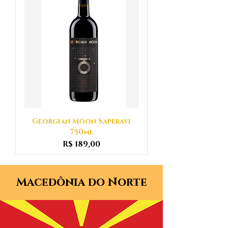
Georgian Moon Saperavi
750ml
Preço
R$ 189,00
Macedônia do Norte